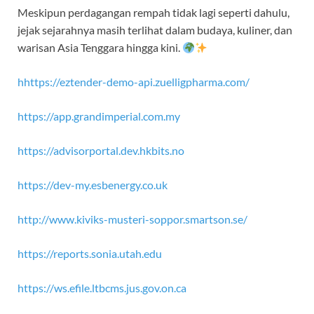
Meskipun perdagangan rempah tidak lagi seperti dahulu,
jejak sejarahnya masih terlihat dalam budaya, kuliner, dan
warisan Asia Tenggara hingga kini.
hhttps://eztender-demo-api.zuelligpharma.com/
https://app.grandimperial.com.my
https://advisorportal.dev.hkbits.no
https://dev-my.esbenergy.co.uk
http://www.kiviks-musteri-soppor.smartson.se/
https://reports.sonia.utah.edu
https://ws.efile.ltbcms.jus.gov.on.ca