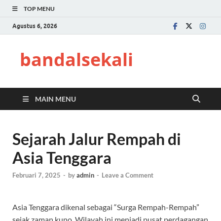
TOP MENU
Agustus 6, 2026
bandalsekali
MAIN MENU
Sejarah Jalur Rempah di
Asia Tenggara
Februari 7, 2025
-
by
admin
-
Leave a Comment
Asia Tenggara dikenal sebagai “Surga Rempah-Rempah”
sejak zaman kuno. Wilayah ini menjadi pusat perdagangan