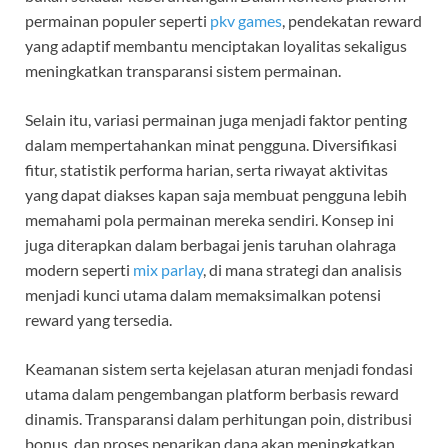
permainan populer seperti
pkv games
, pendekatan reward
yang adaptif membantu menciptakan loyalitas sekaligus
meningkatkan transparansi sistem permainan.
Selain itu, variasi permainan juga menjadi faktor penting
dalam mempertahankan minat pengguna. Diversifikasi
fitur, statistik performa harian, serta riwayat aktivitas
yang dapat diakses kapan saja membuat pengguna lebih
memahami pola permainan mereka sendiri. Konsep ini
juga diterapkan dalam berbagai jenis taruhan olahraga
modern seperti
mix parlay
, di mana strategi dan analisis
menjadi kunci utama dalam memaksimalkan potensi
reward yang tersedia.
Keamanan sistem serta kejelasan aturan menjadi fondasi
utama dalam pengembangan platform berbasis reward
dinamis. Transparansi dalam perhitungan poin, distribusi
bonus, dan proses penarikan dana akan meningkatkan