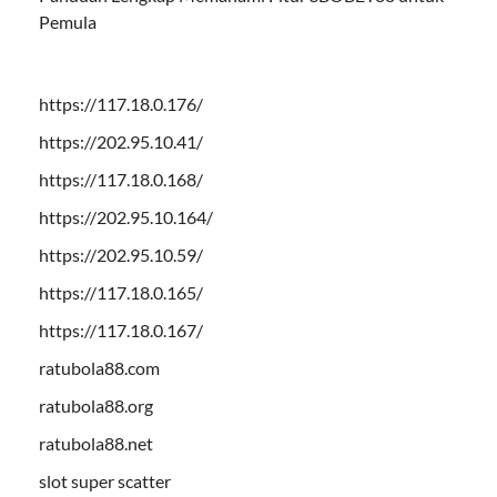
Pemula
https://117.18.0.176/
https://202.95.10.41/
https://117.18.0.168/
https://202.95.10.164/
https://202.95.10.59/
https://117.18.0.165/
https://117.18.0.167/
ratubola88.com
ratubola88.org
ratubola88.net
slot super scatter