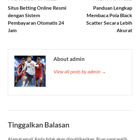
Situs Betting Online Resmi
Panduan Lengkap
dengan Sistem
Membaca Pola Black
Pembayaran Otomatis 24
Scatter Secara Lebih
Jam
Akurat
About admin
View all posts by admin →
Tinggalkan Balasan
Alamat email Anda tidak akan dipublikasikan.
Ruas yang wajib