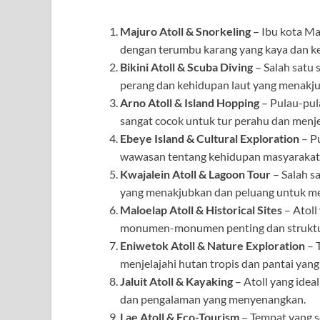
Majuro Atoll & Snorkeling
– Ibu kota Ma
dengan terumbu karang yang kaya dan ke
Bikini Atoll & Scuba Diving
– Salah satu 
perang dan kehidupan laut yang menakju
Arno Atoll & Island Hopping
– Pulau-pula
sangat cocok untuk tur perahu dan menjel
Ebeye Island & Cultural Exploration
– Pu
wawasan tentang kehidupan masyarakat 
Kwajalein Atoll & Lagoon Tour
– Salah s
yang menakjubkan dan peluang untuk men
Maloelap Atoll & Historical Sites
– Atoll
monumen-monumen penting dan struktur 
Eniwetok Atoll & Nature Exploration
– 
menjelajahi hutan tropis dan pantai yang
Jaluit Atoll & Kayaking
– Atoll yang ide
dan pengalaman yang menyenangkan.
Lae Atoll & Eco-Tourism
– Tempat yang s