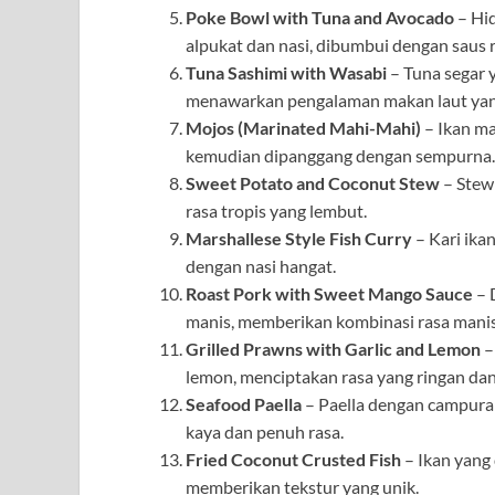
Poke Bowl with Tuna and Avocado
– Hid
alpukat dan nasi, dibumbui dengan saus r
Tuna Sashimi with Wasabi
– Tuna segar y
menawarkan pengalaman makan laut yan
Mojos (Marinated Mahi-Mahi)
– Ikan ma
kemudian dipanggang dengan sempurna.
Sweet Potato and Coconut Stew
– Stew 
rasa tropis yang lembut.
Marshallese Style Fish Curry
– Kari ika
dengan nasi hangat.
Roast Pork with Sweet Mango Sauce
– 
manis, memberikan kombinasi rasa manis
Grilled Prawns with Garlic and Lemon
–
lemon, menciptakan rasa yang ringan dan
Seafood Paella
– Paella dengan campuran
kaya dan penuh rasa.
Fried Coconut Crusted Fish
– Ikan yang 
memberikan tekstur yang unik.