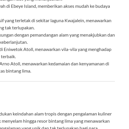
h di Ebeye Island, memberikan akses mudah ke budaya
if yang terletak di sekitar laguna Kwajalein, menawarkan
g tak terlupakan.
gkungan dengan pemandangan alam yang menakjubkan dan
eberlanjutan.
i Eniwetok Atoll, menawarkan vila-vila yang menghadap
 terbaik.
 Arno Atoll, menawarkan kedamaian dan kenyamanan di
tas bintang lima.
dukan keindahan alam tropis dengan pengalaman kuliner
uk menyelam hingga resor bintang lima yang menawarkan
ngalaman yang unik dan tak terlupakan bagi para