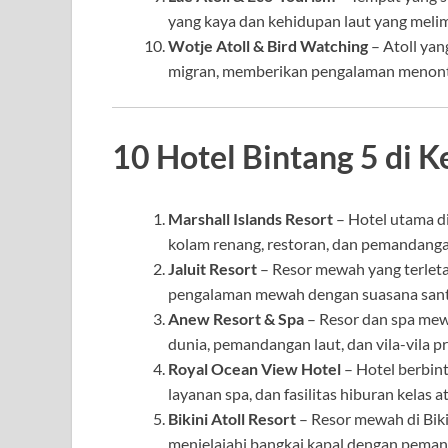
yang kaya dan kehidupan laut yang meli
Wotje Atoll & Bird Watching
– Atoll yan
migran, memberikan pengalaman menonto
10 Hotel Bintang 5 di 
Marshall Islands Resort
– Hotel utama d
kolam renang, restoran, dan pemandanga
Jaluit Resort
– Resor mewah yang terletak
pengalaman mewah dengan suasana sant
Anew Resort & Spa
– Resor dan spa mew
dunia, pemandangan laut, dan vila-vila pr
Royal Ocean View Hotel
– Hotel berbin
layanan spa, dan fasilitas hiburan kelas at
Bikini Atoll Resort
– Resor mewah di Bik
menjelajahi bangkai kapal dengan pema