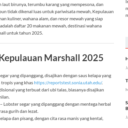
I
an laut birunya, terumbu karang yang mempesona, dan
m
un tidak dikenal luas untuk pariwisata mewah, Kepulauan
m
man kuliner, wahana alam, dan resor mewah yang siap
 adalah daftar 20 makanan mewah, destinasi wahana
hall untuk tahun 2025.
Kepulauan Marshall 2025
H
J
segar yang dipanggang, disajikan dengan saus kelapa yang
T
 tropis yang khas
https://reportstest.sonia.utah.edu/
.
disional yang terbuat dari ubi talas, biasanya disajikan
M
ilan.
S
– Lobster segar yang dipanggang dengan mentega herbal
B
asa gurih dan lezat.
J
elapa dan pisang, dengan cita rasa manis yang kental,