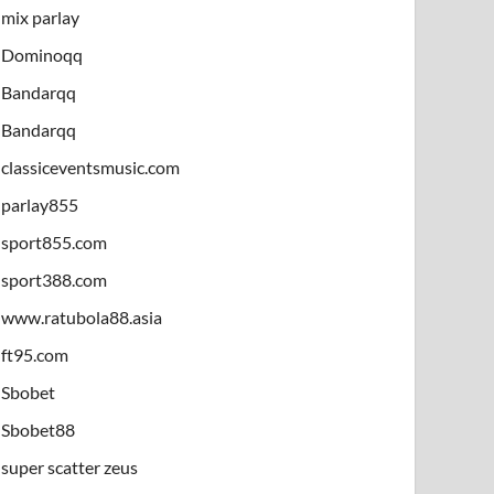
mix parlay
Dominoqq
Bandarqq
Bandarqq
classiceventsmusic.com
parlay855
sport855.com
sport388.com
www.ratubola88.asia
ft95.com
Sbobet
Sbobet88
super scatter zeus