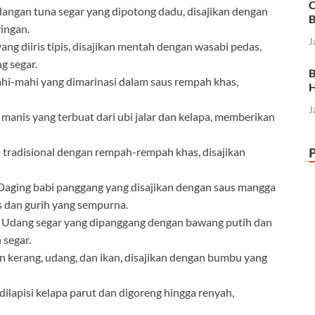
C
angan tuna segar yang dipotong dadu, disajikan dengan
B
ingan.
J
ang diiris tipis, disajikan mentah dengan wasabi pedas,
g segar.
B
hi-mahi yang dimarinasi dalam saus rempah khas,
H
J
manis yang terbuat dari ubi jalar dan kelapa, memberikan
n tradisional dengan rempah-rempah khas, disajikan
Daging babi panggang yang disajikan dengan saus mangga
 dan gurih yang sempurna.
 Udang segar yang dipanggang dengan bawang putih dan
 segar.
 kerang, udang, dan ikan, disajikan dengan bumbu yang
dilapisi kelapa parut dan digoreng hingga renyah,