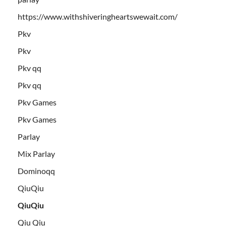
https://www.withshiveringheartswewait.com/
Pkv
Pkv
Pkv qq
Pkv qq
Pkv Games
Pkv Games
Parlay
Mix Parlay
Dominoqq
QiuQiu
QiuQiu
Qiu Qiu