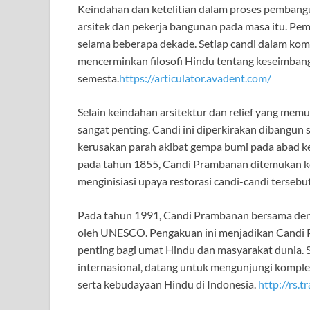
Keindahan dan ketelitian dalam proses pemban
arsitek dan pekerja bangunan pada masa itu. Pe
selama beberapa dekade. Setiap candi dalam komple
mencerminkan filosofi Hindu tentang keseimban
semesta.
https://articulator.avadent.com/
Selain keindahan arsitektur dan relief yang memu
sangat penting. Candi ini diperkirakan dibangu
kerusakan parah akibat gempa bumi pada abad ke
pada tahun 1855, Candi Prambanan ditemukan ke
menginisiasi upaya restorasi candi-candi tersebu
Pada tahun 1991, Candi Prambanan bersama deng
oleh UNESCO. Pengakuan ini menjadikan Candi P
penting bagi umat Hindu dan masyarakat dunia. 
internasional, datang untuk mengunjungi komplek
serta kebudayaan Hindu di Indonesia.
http://rs.