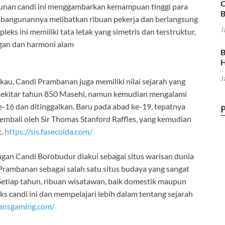
C
gunan candi ini menggambarkan kemampuan tinggi para
B
mbangunannya melibatkan ribuan pekerja dan berlangsung
J
ks ini memiliki tata letak yang simetris dan terstruktur,
gan dan harmoni alam
B
H
J
kau, Candi Prambanan juga memiliki nilai sejarah yang
n sekitar tahun 850 Masehi, namun kemudian mengalami
-16 dan ditinggalkan. Baru pada abad ke-19, tepatnya
mbali oleh Sir Thomas Stanford Raffles, yang kemudian
t.
https://sis.fasecolda.com/
an Candi Borobudur diakui sebagai situs warisan dunia
rambanan sebagai salah satu situs budaya yang sangat
Setiap tahun, ribuan wisatawan, baik domestik maupun
s candi ini dan mempelajari lebih dalam tentang sejarah
transgaming.com/