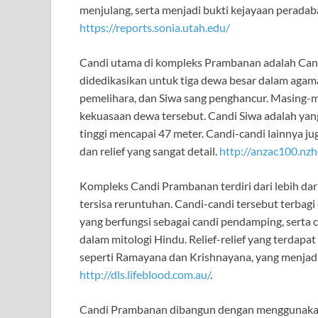
menjulang, serta menjadi bukti kejayaan peradab
https://reports.sonia.utah.edu/
Candi utama di kompleks Prambanan adalah Candi 
didedikasikan untuk tiga dewa besar dalam agam
pemelihara, dan Siwa sang penghancur. Masing-ma
kekuasaan dewa tersebut. Candi Siwa adalah yang
tinggi mencapai 47 meter. Candi-candi lainnya j
dan relief yang sangat detail.
http://anzac100.nzh
Kompleks Candi Prambanan terdiri dari lebih da
tersisa reruntuhan. Candi-candi tersebut terbag
yang berfungsi sebagai candi pendamping, serta
dalam mitologi Hindu. Relief-relief yang terdapa
seperti Ramayana dan Krishnayana, yang menjadi
http://dls.lifeblood.com.au/
.
Candi Prambanan dibangun dengan menggunakan 