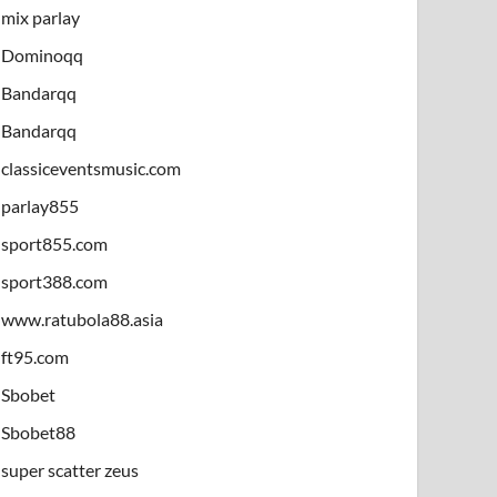
mix parlay
Dominoqq
Bandarqq
Bandarqq
classiceventsmusic.com
parlay855
sport855.com
sport388.com
www.ratubola88.asia
ft95.com
Sbobet
Sbobet88
super scatter zeus