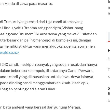
I
an Hindu di Jawa pada masa itu.
m
m
Trimurti yang terdiri dari tiga candi utama yang
a Hindu, yaitu Brahma sang pencipta, Vishnu sang
sing candi ini memiliki arca dewa yang mewakili sifat dan
 terbesar dan paling menonjol di kompleks ini, dengan
uga memiliki struktur yang menakjubkan, dengan ornamen
H
erald.co.nz/
J
ri 240 candi, meskipun banyak yang sudah rusak dan hanya
T
i dalam beberapa kelompok, di antaranya Candi Perwara,
 candi-candi yang dikhususkan untuk dewa-dewa lainnya
M
t pada dinding candi menggambarkan kisah-kisah epik,
S
 bagian penting dari ajaran Hindu
B
J
batu andesit yang berasal dari gunung Merapi.