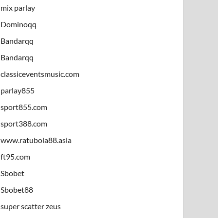
mix parlay
Dominoqq
Bandarqq
Bandarqq
classiceventsmusic.com
parlay855
sport855.com
sport388.com
www.ratubola88.asia
ft95.com
Sbobet
Sbobet88
super scatter zeus