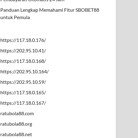
Panduan Lengkap Memahami Fitur SBOBET88
untuk Pemula
https://117.18.0.176/
https://202.95.10.41/
https://117.18.0.168/
https://202.95.10.164/
https://202.95.10.59/
https://117.18.0.165/
https://117.18.0.167/
ratubola88.com
ratubola88.org
ratubola88.net