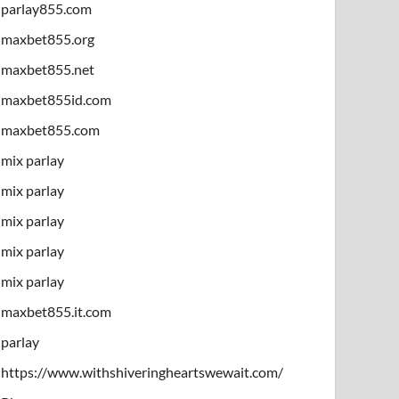
parlay855.com
maxbet855.org
maxbet855.net
maxbet855id.com
maxbet855.com
mix parlay
mix parlay
mix parlay
mix parlay
mix parlay
maxbet855.it.com
parlay
https://www.withshiveringheartswewait.com/