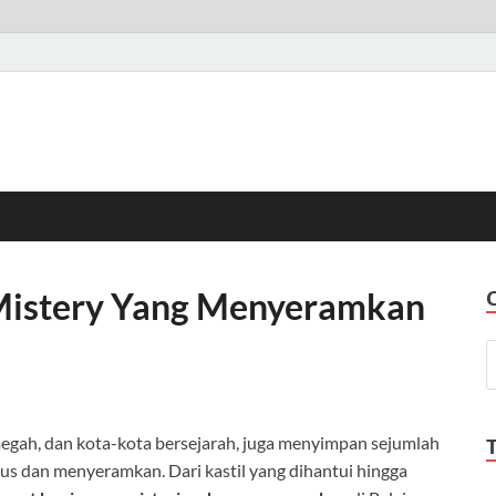
Mistery Yang Menyeramkan
 megah, dan kota-kota bersejarah, juga menyimpan sejumlah
us dan menyeramkan. Dari kastil yang dihantui hingga