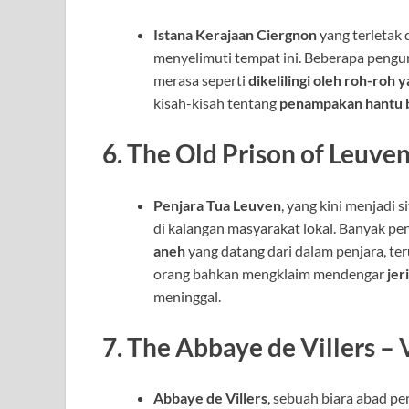
Istana Kerajaan Ciergnon
yang terletak
menyelimuti tempat ini. Beberapa pen
merasa seperti
dikelilingi oleh roh-roh y
kisah-kisah tentang
penampakan hantu 
6.
The Old Prison of Leuve
Penjara Tua Leuven
, yang kini menjadi s
di kalangan masyarakat lokal. Banyak p
aneh
yang datang dari dalam penjara, ter
orang bahkan mengklaim mendengar
jer
meninggal.
7.
The Abbaye de Villers – V
Abbaye de Villers
, sebuah biara abad pe