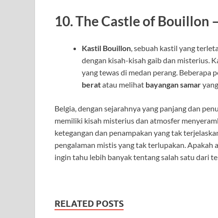
10.
The Castle of Bouillon 
Kastil Bouillon
, sebuah kastil yang terle
dengan kisah-kisah gaib dan misterius. Ka
yang tewas di medan perang. Beberapa
berat
atau melihat
bayangan samar
yang 
Belgia, dengan sejarahnya yang panjang dan pen
memiliki kisah misterius dan atmosfer menyeram
ketegangan dan penampakan yang tak terjelaskan,
pengalaman mistis yang tak terlupakan. Apakah 
ingin tahu lebih banyak tentang salah satu dari 
RELATED POSTS