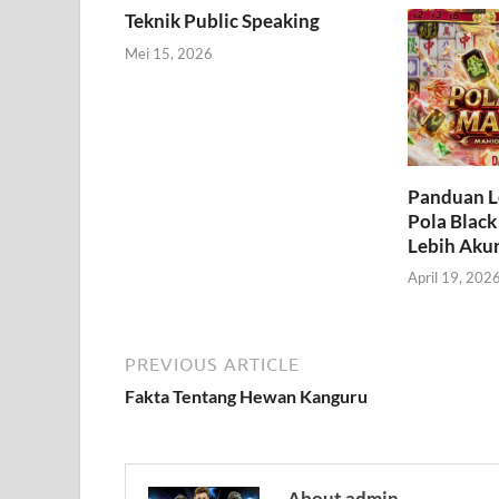
Teknik Public Speaking
Mei 15, 2026
Panduan 
Pola Black
Lebih Aku
April 19, 202
PREVIOUS ARTICLE
Fakta Tentang Hewan Kanguru
About admin