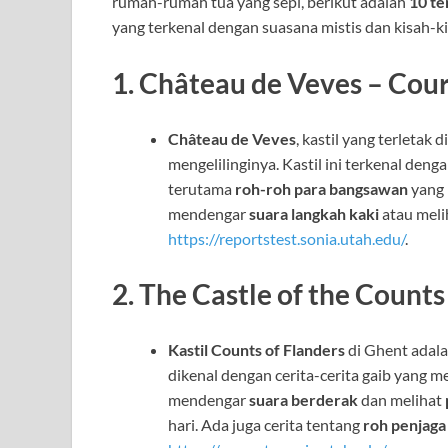
rumah-rumah tua yang sepi, berikut adalah
10 t
yang terkenal dengan suasana mistis dan kisah-ki
1.
Château de Veves – Cou
Château de Veves
, kastil yang terletak
mengelilinginya. Kastil ini terkenal deng
terutama
roh-roh para bangsawan
yang 
mendengar
suara langkah kaki
atau meli
https://reportstest.sonia.utah.edu/
.
2.
The Castle of the Counts
Kastil Counts of Flanders
di Ghent adalah
dikenal dengan cerita-cerita gaib yang
mendengar
suara berderak
dan melihat
hari. Ada juga cerita tentang
roh penjaga 